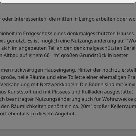
er oder Interessenten, die mitten in Lemgo arbeiten oder w
einheit im Erdgeschoss eines denkmalgeschützten Hauses. 
xis genutzt. Es ist möglich eine Nutzungsänderung auf "W
et sich im angebauten Teil an den denkmalgeschützten Berei
Altbau auf einem 661 m² großen Grundstück in bester
amen rückwärtigen Hauseingang. Hinter der noch zu erstel
roße, helle Räume und eine Toilette einer ehemaligen Prax
e Verkabelung mit Netzwerkkabeln. Die Böden sind mit Viny
us Kunststoff und mit Plissees und Rollladen ausgestattet.
nach beantragter Nutzungsänderung auch für Wohnzwecke 
u den Räumlichkeiten gehört ein ca. 20m² großer Kellerraum
hört ebenfalls zu diesem Angebot.