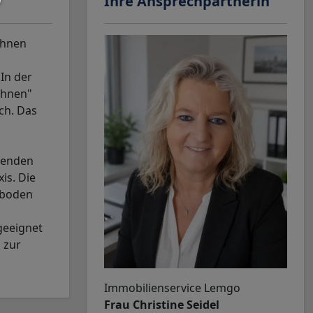
Ihre Ansprechpartnerin
ohnen
In der
ohnen"
ch. Das
lenden
is. Die
lboden
geeignet
 zur
Immobilienservice Lemgo
Frau Christine Seidel