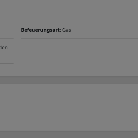
Befeuerungsart
: Gas
 den