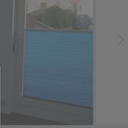
Consent Manager
HILFE
Um fortfahren zu können,müssen Sie eine Cook
Auswahl treffen. Nachfolgend erhalten Sie ein
Erläuterung der verschiedenen Optionen und ih
Bedeutung.