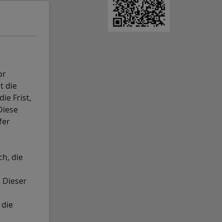
or
t die
ie Frist,
Diese
fer
h, die
 Dieser
 die