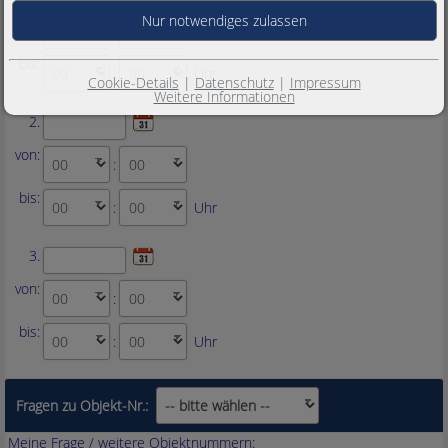
von:
:
bis:
:
Uhr
Cookie-Details
|
Datenschutz
|
Impressum
Weitere Informationen
2.
von:
:
bis:
:
Uhr
3.
von:
:
bis:
:
Uhr
Fragen zu Objekt-Nr.:
Meine Frage / weitere Objektnummern: