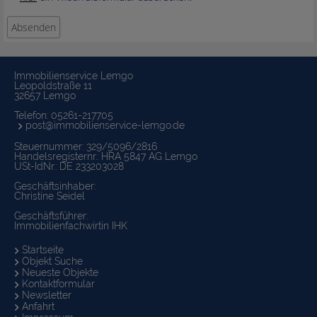
Immobilienservice Lemgo
Leopoldstraße 11
32657 Lemgo
Telefon:
05261-217705
post@immobilienservice-lemgo.de
Steuernummer: 329/5096/2816
Handelsregisternr.: HRA 5847 AG Lemgo
USt-IdNr.: DE 233203028
Geschäftsinhaber:
Christine Seidel
Geschäftsführer:
Immobilienfachwirtin IHK
Startseite
Objekt Suche
Neueste Objekte
Kontaktformular
Newsletter
Anfahrt