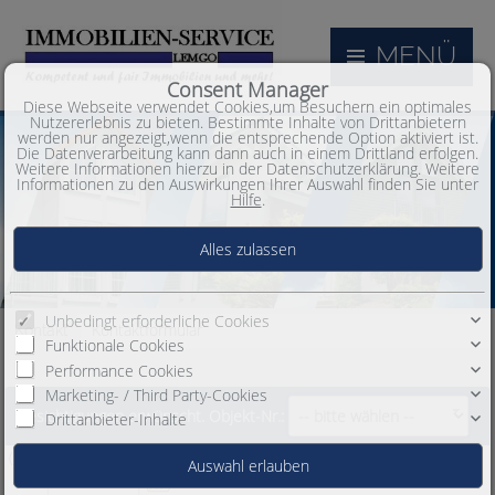
MENÜ
Consent Manager
Diese Webseite verwendet Cookies,um Besuchern ein optimales
Nutzererlebnis zu bieten. Bestimmte Inhalte von Drittanbietern
werden nur angezeigt,wenn die entsprechende Option aktiviert ist.
Die Datenverarbeitung kann dann auch in einem Drittland erfolgen.
Weitere Informationen hierzu in der Datenschutzerklärung. Weitere
Informationen zu den Auswirkungen Ihrer Auswahl finden Sie unter
Hilfe
.
Unbedingt erforderliche Cookies
Kontaktformular
Kontakt
Funktionale Cookies
Performance Cookies
Marketing- / Third Party-Cookies
Besichtigungen erwünscht. Objekt-Nr.:
Drittanbieter-Inhalte
(Bitte geben Sie uns 3 Termine zur Auswahl mit Datum + Uhrzeit !)
1.